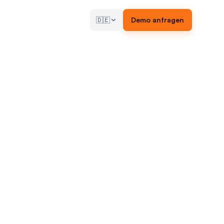
🇩🇪
Demo anfragen