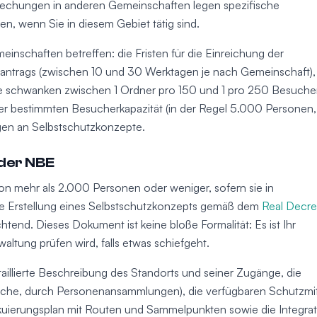
rechungen in anderen Gemeinschaften legen spezifische
en, wenn Sie in diesem Gebiet tätig sind.
nschaften betreffen: die Fristen für die Einreichung der
ntrags (zwischen 10 und 30 Werktagen je nach Gemeinschaft),
ie schwanken zwischen 1 Ordner pro 150 und 1 pro 250 Besucher
iner bestimmten Besucherkapazität (in der Regel 5.000 Personen,
ngen an Selbstschutzkonzepte.
der NBE
on mehr als 2.000 Personen oder weniger, sofern sie in
t die Erstellung eines Selbstschutzkonzepts gemäß dem
Real Decre
tend. Dieses Dokument ist keine bloße Formalität: Es ist Ihr
altung prüfen wird, falls etwas schiefgeht.
illierte Beschreibung des Standorts und seiner Zugänge, die
gische, durch Personenansammlungen), die verfügbaren Schutzmit
vakuierungsplan mit Routen und Sammelpunkten sowie die Integra