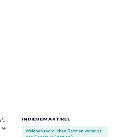
IN DIESEM ARTIKEL
afür
lte
Welchen rechtlichen Rahmen verlangt
das Gesetz in Spanien?