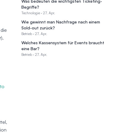
Was bedeuten die wichtigsten Ticketing-
Begriffe?
Technologie
·
27. Apr.
Wie gewinnt man Nachfrage nach einem
Sold-out zurück?
 die
Betrieb
·
27. Apr.
),
Welches Kassensystem für Events braucht
eine Bar?
Betrieb
·
27. Apr.
to
tel,
tion