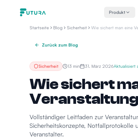
Zum Inhalt springen
Produkt
Startseite
Blog
Sicherheit
Wie sichert man eine V
Zurück zum Blog
Sicherheit
13
min
31. März 2026
Aktualisiert
Wie sichert ma
Veranstaltung 
Vollständiger Leitfaden zur Veranstaltun
Sicherheitskonzepte, Notfallprotokoll
Veranstalter.