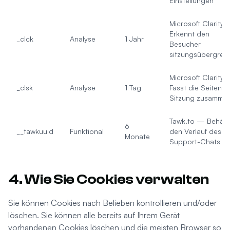
Einstellungen
Microsoft Clarity
Erkennt den
_clck
Analyse
1 Jahr
Besucher
sitzungsübergreif
Microsoft Clarity
_clsk
Analyse
1 Tag
Fasst die Seiten e
Sitzung zusamme
Tawk.to — Behält
6
__tawkuuid
Funktional
den Verlauf des
Monate
Support-Chats
4. Wie Sie Cookies verwalten
Sie können Cookies nach Belieben kontrollieren und/oder
löschen. Sie können alle bereits auf Ihrem Gerät
vorhandenen Cookies löschen und die meisten Browser so