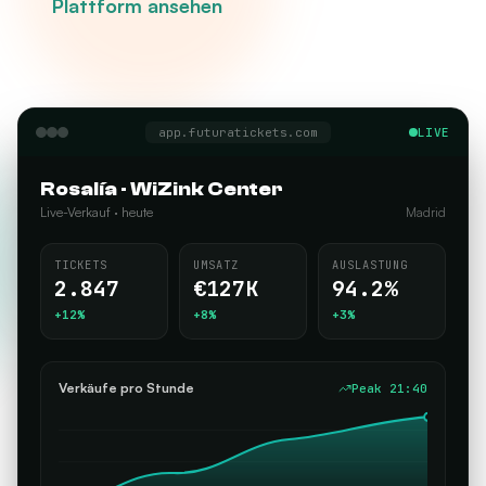
Plattform ansehen
app.futuratickets.com
LIVE
Rosalía · WiZink Center
Live-Verkauf · heute
Madrid
TICKETS
UMSATZ
AUSLASTUNG
2.847
€127K
94.2%
+12%
+8%
+3%
Verkäufe pro Stunde
Peak
21:40