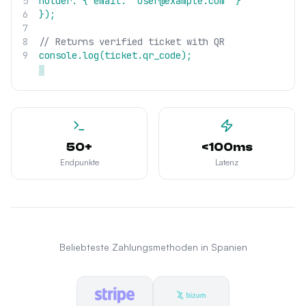
5
holder: { email: "user@example.com" }
6
});
7
8
// Returns verified ticket with QR
9
console.log(ticket.qr_code);
50+
<100ms
Endpunkte
Latenz
Beliebteste Zahlungsmethoden in Spanien