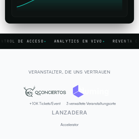
E ACCESO
✦
ANALYTICS EN VIVO
✦
REVENTA CONTROLAD
VERANSTALTER, DIE UNS VERTRAUEN
+10K Tickets/Event
3 verwaltete Veranstaltungsorte
LANZADERA
Accelerator