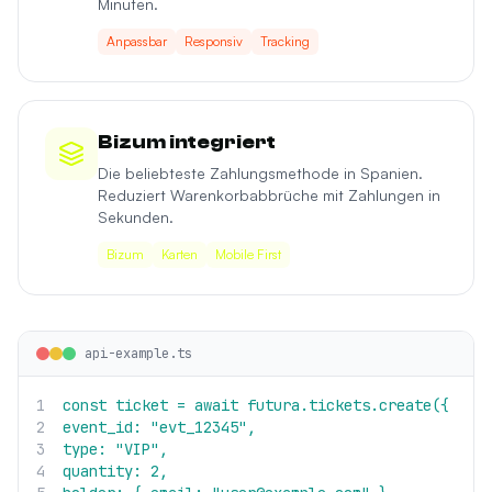
Minuten.
Anpassbar
Responsiv
Tracking
Bizum integriert
Die beliebteste Zahlungsmethode in Spanien.
Reduziert Warenkorbabbrüche mit Zahlungen in
Sekunden.
Bizum
Karten
Mobile First
api-example.ts
1
const ticket = await futura.tickets.create({
2
event_id: "evt_12345",
3
type: "VIP",
4
quantity: 2,