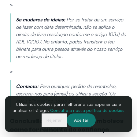
>
Se mudares de ideias:
Por se tratar de um serviço
de lazer com data determinada, não se aplica o
direito de livre resolução conforme o artigo 103.l) do
RDL 1/2007. No entanto, podes transferir o teu
bilhete para outra pessoa através do nosso serviço
de mudança de titular.
>
Contacto:
Para qualquer pedido de reembolso,
escreve-nos para [email] ou utiliza a secção "Os
meus bilhetes" no nosso site.
Utilizamos cookies para melhorar a sua experiência e
analisar o tráfego.
Consulte a nossa política de cookies
Conclusão: a política de reembolsos
Rejeitar
Aceitar
como ferramenta de confiança