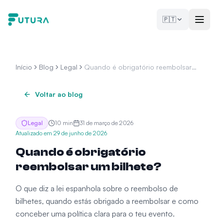
Saltar para o conteúdo
🇵🇹
Início
Blog
Legal
Quando é obrigatório reembolsar
um bilhete?
Voltar ao blog
Legal
10
min
31 de março de 2026
Atualizado em
29 de junho de 2026
Quando é obrigatório
reembolsar um bilhete?
O que diz a lei espanhola sobre o reembolso de
bilhetes, quando estás obrigado a reembolsar e como
conceber uma política clara para o teu evento.