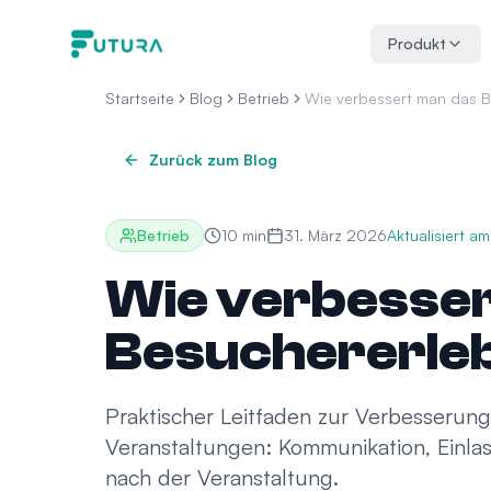
Zum Inhalt springen
Produkt
Startseite
Blog
Betrieb
Wie verbessert man das B
Zurück zum Blog
Betrieb
10
min
31. März 2026
Aktualisiert am
Wie verbesser
Besuchererle
Praktischer Leitfaden zur Verbesserun
Veranstaltungen: Kommunikation, Einla
nach der Veranstaltung.