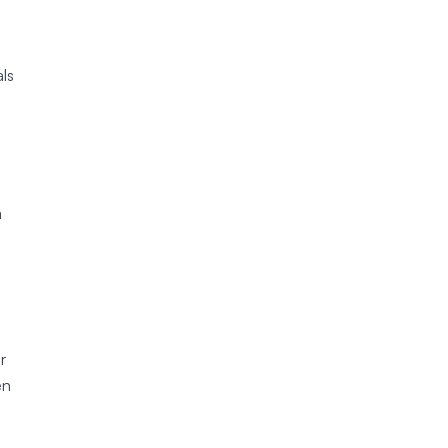
ls
m
r
en