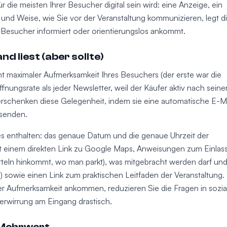
r die meisten Ihrer Besucher digital sein wird: eine Anzeige, ein
rt und Weise, wie Sie vor der Veranstaltung kommunizieren, legt d
 Besucher informiert oder orientierungslos ankommt.
d liest (aber sollte)
t maximaler Aufmerksamkeit Ihres Besuchers (der erste war die
nungsrate als jeder Newsletter, weil der Käufer aktiv nach seine
verschenken diese Gelegenheit, indem sie eine automatische E-Ma
rsenden.
des enthalten: das genaue Datum und die genaue Uhrzeit der
it einem direkten Link zu Google Maps, Anweisungen zum Einlas
itteln hinkommt, wo man parkt), was mitgebracht werden darf un
 sowie einen Link zum praktischen Leitfaden der Veranstaltung.
r Aufmerksamkeit ankommen, reduzieren Sie die Fragen in sozia
erwirrung am Eingang drastisch.
 Mehrwert