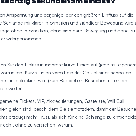
n sechzig Sekunden am Einlass?
hen Anspannung und derjenige, der den größten Einfluss auf die
Schlange mit klarer Information und ständiger Bewegung wird a
ange ohne Information, ohne sichtbare Bewegung und ohne zu
saster wahrgenommen.
en Sie den Einlass in mehrere kurze Linien auf (jede mit eigene
vorrücken. Kurze Linien vermitteln das Gefühl eines schnellen
 Linie blockiert wird (zum Beispiel ein Besucher mit einem
ren weiter.
lgemeine Tickets, VIP, Akkreditierungen, Gästeliste, Will Call
ien gleich sind, beschildern Sie sie trotzdem, damit der Besuche
Nichts erzeugt mehr Frust, als sich für eine Schlange zu entscheid
r geht, ohne zu verstehen, warum.