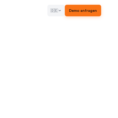
🇩🇪
Demo anfragen