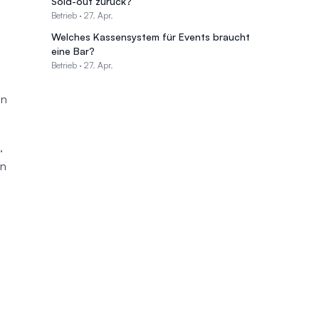
Sold-out zurück?
Betrieb
·
27. Apr.
Welches Kassensystem für Events braucht
eine Bar?
Betrieb
·
27. Apr.
in
,
an