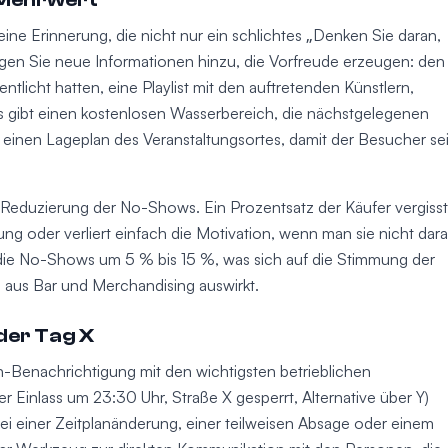
ine Erinnerung, die nicht nur ein schlichtes „Denken Sie daran,
Fügen Sie neue Informationen hinzu, die Vorfreude erzeugen: den
ffentlicht hatten, eine Playlist mit den auftretenden Künstlern,
es gibt einen kostenlosen Wasserbereich, die nächstgelegenen
einen Lageplan des Veranstaltungsortes, damit der Besucher se
ie Reduzierung der No-Shows. Ein Prozentsatz der Käufer vergisst
nung oder verliert einfach die Motivation, wenn man sie nicht dar
die No-Shows um 5 % bis 15 %, was sich auf die Stimmung der
 aus Bar und Merchandising auswirkt.
der Tag X
-Benachrichtigung mit den wichtigsten betrieblichen
r Einlass um 23:30 Uhr, Straße X gesperrt, Alternative über Y)
 Bei einer Zeitplanänderung, einer teilweisen Absage oder einem