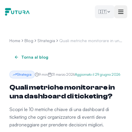
Vai al contenuto
🇮🇹
Home
Blog
Strategia
Quali metriche monitorare in una
dashboard di ticketing?
Torna al blog
Strategia
9
min
31 marzo 2026
Aggiornato il
29 giugno 2026
Quali metriche monitorare in
una dashboard di ticketing?
Scopri le 10 metriche chiave di una dashboard di
ticketing che ogni organizzatore di eventi deve
padroneggiare per prendere decisioni migliori.