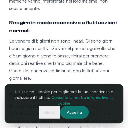
metriche vanno interpretate nel loro insieme, non
separatamente.
Reagire in modo eccessivo a fluttuazioni
normali
Le vendite di biglietti non sono lineari. Ci sono giorni
buoni e giorni cattivi. Se vai nel panico ogni volta che
c'è un giorno di vendite basse, finirai per prendere
decisioni reattive che fanno più male che bene.
Guarda le tendenze settimanali, non le fluttuazioni
giornaliere.
Utilizziamo i cookie per migliorare la tua esperienza e
Conclusione
analizzare il traffico.
Consulta la nostra informativa sui
cookie
Una dashboard di ticketing non è un capriccio
Rifiuta
Accetta
tecnologico né una funzionalità "nice to have". È lo
strumento che ti permette di passare dal gestire eventi