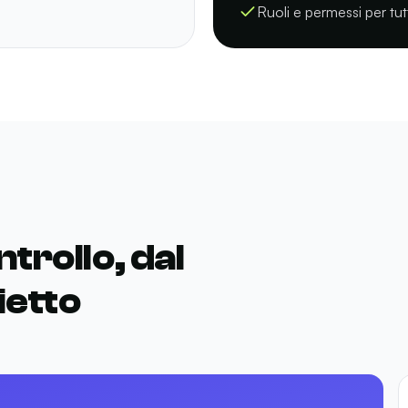
Ruoli e permessi per tut
trollo, dal
ietto