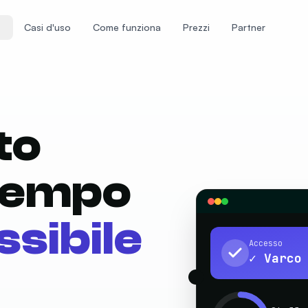
Casi d'uso
Come funziona
Prezzi
Partner
to
 tempo
sibile
Accesso
✓ Varco