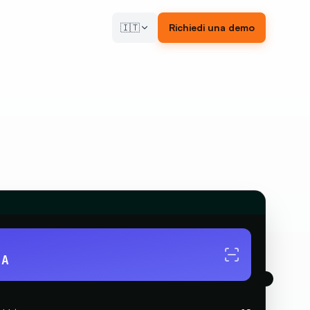
🇮🇹
Richiedi una demo
 A