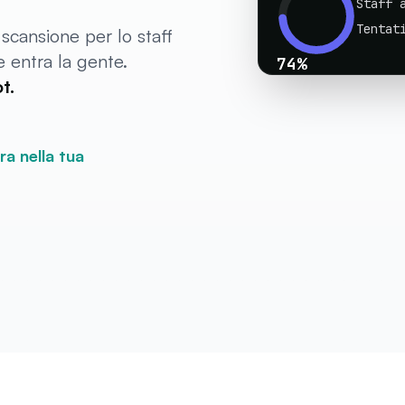
Staff 
Tentat
cansione per lo staff
 entra la gente.
74
%
aforo
t.
ra nella tua