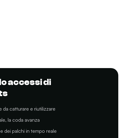
lo accessi di
ts
da catturare e riutilizzare
ale, la coda avanza
 dei palchi in tempo reale