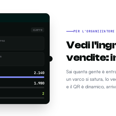
cierre
PER L'ORGANIZZATORE
rno
Vedi l'in
vendite: 
n
Sai quanta gente è entra
2.140
un varco si satura, lo ve
1.980
e il QR è dinamico, arriv
2