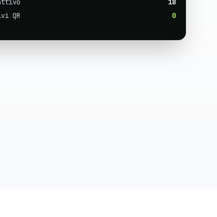
attivo
18
ivi QR
0