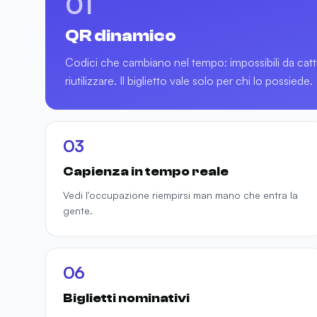
01
QR dinamico
Codici che cambiano nel tempo: impossibili da catt
riutilizzare. Il biglietto vale solo per chi lo possiede.
03
Capienza in tempo reale
Vedi l'occupazione riempirsi man mano che entra la
gente.
06
Biglietti nominativi