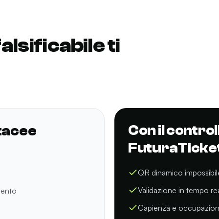
lsificabile ti
Con il control
rtacee
FuturaTicke
QR dinamico impossibile 
Validazione in tempo re
mento
Capienza e occupazione