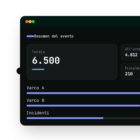
Resumen del evento
All'inte
Totale
4.812
6.500
Picco/mi
210
Varco A
Varco B
Incidenti