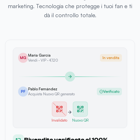
marketing. Tecnologia che protegge i tuoi fan e ti
dà il controllo totale.
María García
MG
In vendita
Vendi · VIP · €120
Pablo Fernández
PF
Verificato
Acquista Nuovo QR generato
Invalidato
Nuovo QR
Rivendita verificata al 100%.