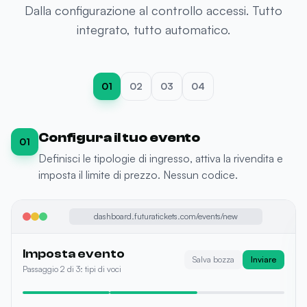
Dalla configurazione al controllo accessi. Tutto
integrato, tutto automatico.
01
02
03
04
I fan comprano e rivendono
02
Il tuo evento appare nel marketplace. I fan acquistano
e rivendono in totale sicurezza.
futuratickets.com/secondary-market
Futura Market
3 biglietti disponibili per Elrow Barcellona
135
€
María G.