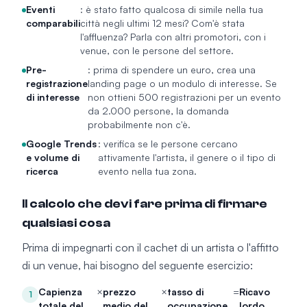
Eventi
: è stato fatto qualcosa di simile nella tua
comparabili
città negli ultimi 12 mesi? Com'è stata
l'affluenza? Parla con altri promotori, con i
venue, con le persone del settore.
Pre-
: prima di spendere un euro, crea una
registrazione
landing page o un modulo di interesse. Se
di interesse
non ottieni 500 registrazioni per un evento
da 2.000 persone, la domanda
probabilmente non c'è.
Google Trends
: verifica se le persone cercano
e volume di
attivamente l'artista, il genere o il tipo di
ricerca
evento nella tua zona.
Il calcolo che devi fare prima di firmare
qualsiasi cosa
Prima di impegnarti con il cachet di un artista o l'affitto
di un venue, hai bisogno del seguente esercizio:
Capienza
×
prezzo
×
tasso di
=
Ricavo
1
totale del
medio del
occupazione
lordo