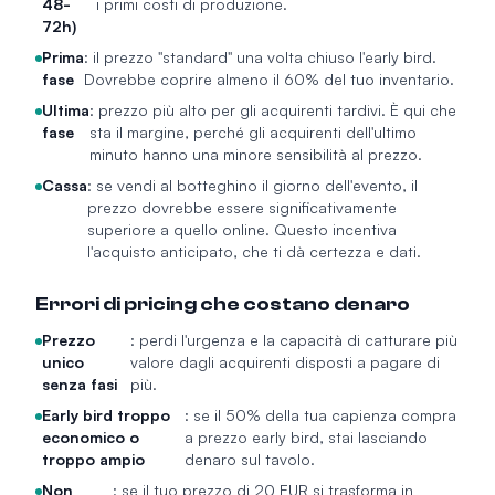
48-
i primi costi di produzione.
72h)
Prima
: il prezzo "standard" una volta chiuso l'early bird.
fase
Dovrebbe coprire almeno il 60% del tuo inventario.
Ultima
: prezzo più alto per gli acquirenti tardivi. È qui che
fase
sta il margine, perché gli acquirenti dell'ultimo
minuto hanno una minore sensibilità al prezzo.
Cassa
: se vendi al botteghino il giorno dell'evento, il
prezzo dovrebbe essere significativamente
superiore a quello online. Questo incentiva
l'acquisto anticipato, che ti dà certezza e dati.
Errori di pricing che costano denaro
Prezzo
: perdi l'urgenza e la capacità di catturare più
unico
valore dagli acquirenti disposti a pagare di
senza fasi
più.
Early bird troppo
: se il 50% della tua capienza compra
economico o
a prezzo early bird, stai lasciando
troppo ampio
denaro sul tavolo.
Non
: se il tuo prezzo di 20 EUR si trasforma in