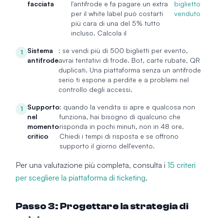
facciata
l'antifrode e fa pagare un extra
biglietto
per il white label può costarti
venduto
più cara di una del 5% tutto
incluso. Calcola il
Sistema
: se vendi più di 500 biglietti per evento,
1
antifrode
avrai tentativi di frode. Bot, carte rubate, QR
duplicati. Una piattaforma senza un antifrode
serio ti espone a perdite e a problemi nel
controllo degli accessi.
Supporto
: quando la vendita si apre e qualcosa non
1
nel
funziona, hai bisogno di qualcuno che
momento
risponda in pochi minuti, non in 48 ore.
critico
Chiedi i tempi di risposta e se offrono
supporto il giorno dell'evento.
Per una valutazione più completa, consulta i
15 criteri
per scegliere la piattaforma di ticketing
.
Passo 3: Progettare la strategia di