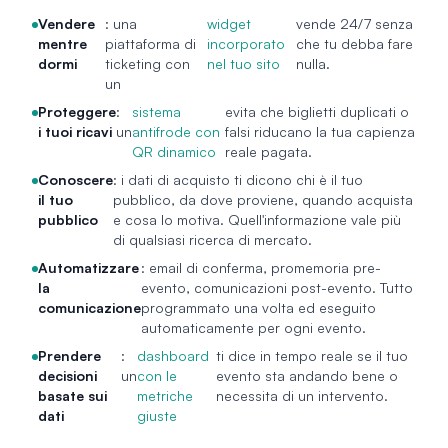
Vendere
: una
widget
vende 24/7 senza
mentre
piattaforma di
incorporato
che tu debba fare
dormi
ticketing con
nel tuo sito
nulla.
un
Proteggere
:
sistema
evita che biglietti duplicati o
i tuoi ricavi
un
antifrode con
falsi riducano la tua capienza
QR dinamico
reale pagata.
Conoscere
: i dati di acquisto ti dicono chi è il tuo
il tuo
pubblico, da dove proviene, quando acquista
pubblico
e cosa lo motiva. Quell'informazione vale più
di qualsiasi ricerca di mercato.
Automatizzare
: email di conferma, promemoria pre-
la
evento, comunicazioni post-evento. Tutto
comunicazione
programmato una volta ed eseguito
automaticamente per ogni evento.
Prendere
:
dashboard
ti dice in tempo reale se il tuo
decisioni
un
con le
evento sta andando bene o
basate sui
metriche
necessita di un intervento.
dati
giuste