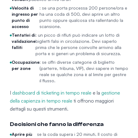
Velocità di
: se una porta processa 200 persone/ora e
ingresso per
ha una coda di 500, devi aprire un altro
punto di
punto oppure qualcosa sta rallentando la
accesso
scansione.
Tentativi di
: un picco di rifiuti può indicare un lotto di
validazione
biglietti falsi in circolazione. Devi saperlo
falliti
prima che le persone coinvolte arrivino alla
porta e si generi un problema di sicurezza.
Occupazione
: se offri diverse categorie di biglietto
per zone
(parterre, tribuna, VIP), devi sapere in tempo
reale se qualche zona è al limite per gestire
il flusso.
I
dashboard di ticketing in tempo reale
e la
gestione
della capienza in tempo reale
ti offrono maggiori
dettagli su questi strumenti.
Decisioni che fanno la differenza
Aprire più
se la coda supera i 20 minuti. Il costo di