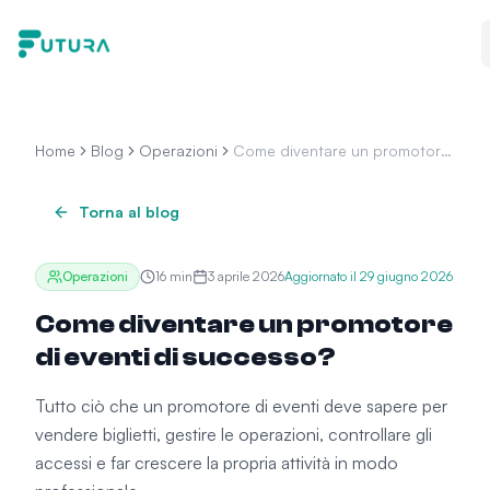
Vai al contenuto
Home
Blog
Operazioni
Come diventare un promotore
di eventi di successo?
Torna al blog
Operazioni
16
min
3 aprile 2026
Aggiornato il
29 giugno 2026
Come diventare un promotore
di eventi di successo?
Tutto ciò che un promotore di eventi deve sapere per
vendere biglietti, gestire le operazioni, controllare gli
accessi e far crescere la propria attività in modo