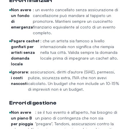
Errori finanziari
Non avere
: un evento cancellato senza assicurazione di
un fondo
cancellazione può mandare al tappeto un
di
promotore. Mantieni sempre un cuscinetto
emergenza
finanziario equivalente al costo di un evento
completo.
Pagare cachet
: che un artista sia famoso a livello
gonfiati per
internazionale non significa che riempia
artisti senza
nella tua città. Valida sempre la domanda
domanda
locale prima di impegnare un cachet alto.
locale
Ignorare
: assicurazioni, diritti d'autore (SIAE), permessi,
i costi
pulizie, sicurezza extra, l'IVA che non avevi
nascosti
calcolato. Un budget che non include un 10-15%
di imprevisti non è un budget.
Errori di gestione
Non avere
: se il tuo evento è all'aperto, hai bisogno di
un piano B
un piano di contingenza che non sia
per pioggia
"pregare". Tendoni, assicurazioni contro la