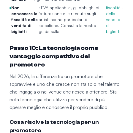
Non
: l'IVA applicabile, gli obblighi di
fiscalità
.
conoscere la
fatturazione e le ritenute sugli
della
fiscalità della
artisti hanno particolarità
vendita
vendita di
specifiche. Consulta la nostra
di
biglietti
guida sulla
biglietti
Passo 10: La tecnologia come
vantaggio competitivo del
promotore
Nel 2026, la differenza tra un promotore che
sopravvive e uno che cresce non sta solo nel talento
che ingaggia o nei venue che riesce a ottenere. Sta
nella tecnologia che utilizza per vendere di più,
operare meglio e conoscere il proprio pubblico.
Cosa risolve la tecnologia per un
promotore