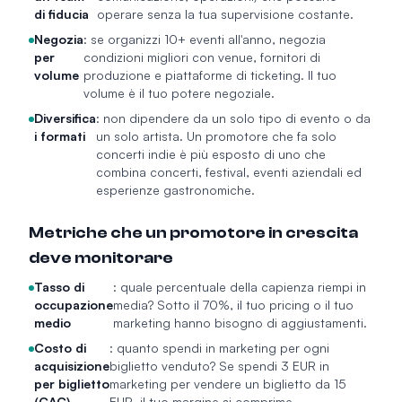
di fiducia
operare senza la tua supervisione costante.
Negozia
: se organizzi 10+ eventi all'anno, negozia
per
condizioni migliori con venue, fornitori di
volume
produzione e piattaforme di ticketing. Il tuo
volume è il tuo potere negoziale.
Diversifica
: non dipendere da un solo tipo di evento o da
i formati
un solo artista. Un promotore che fa solo
concerti indie è più esposto di uno che
combina concerti, festival, eventi aziendali ed
esperienze gastronomiche.
Metriche che un promotore in crescita
deve monitorare
Tasso di
: quale percentuale della capienza riempi in
occupazione
media? Sotto il 70%, il tuo pricing o il tuo
medio
marketing hanno bisogno di aggiustamenti.
Costo di
: quanto spendi in marketing per ogni
acquisizione
biglietto venduto? Se spendi 3 EUR in
per biglietto
marketing per vendere un biglietto da 15
(CAC)
EUR, il tuo margine si comprime.