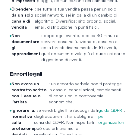
o imprevisti
pioggia, comunicazione dei cambiamenti.
Dipendere
: se tutta la tua vendita passa per un solo
da un solo
social network, sei in balia di un cambio di
canale di
algoritmo. Diversifica: sito proprio, social,
vendita
email, distribuzione in punti fisici.
Non
: dopo ogni evento, dedica 30 minuti a
documentare
scrivere cosa ha funzionato, cosa no e
gli
cosa faresti diversamente. In 10 eventi,
apprendimenti
quel documento vale più di qualsiasi corso
di gestione di eventi.
Errori legali
Non avere un
: un accordo verbale non ti protegge
contratto scritto
in caso di cancellazioni, cambiamenti
con il venue o
di condizioni o controversie
l'artista
economiche.
Ignorare la
: se vendi biglietti e raccogli dati
guida GDPR
.
normativa
degli acquirenti, hai obblighi ai
per
sulla
sensi del GDPR. Non rispettarli
organizzatori
protezione
può costarti una multa
dei dati
significativa. Consulta la