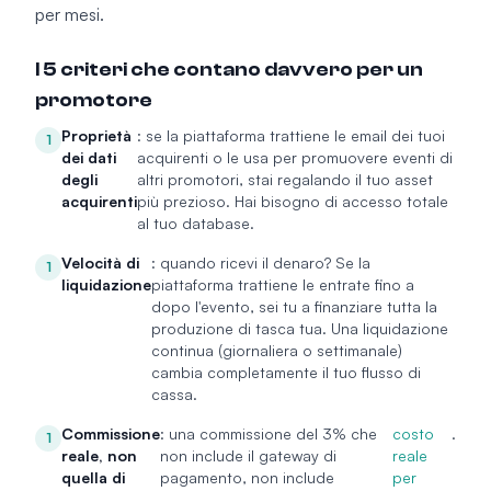
per mesi.
I 5 criteri che contano davvero per un
promotore
Proprietà
: se la piattaforma trattiene le email dei tuoi
1
dei dati
acquirenti o le usa per promuovere eventi di
degli
altri promotori, stai regalando il tuo asset
acquirenti
più prezioso. Hai bisogno di accesso totale
al tuo database.
Velocità di
: quando ricevi il denaro? Se la
1
liquidazione
piattaforma trattiene le entrate fino a
dopo l'evento, sei tu a finanziare tutta la
produzione di tasca tua. Una liquidazione
continua (giornaliera o settimanale)
cambia completamente il tuo flusso di
cassa.
Commissione
: una commissione del 3% che
costo
.
1
reale, non
non include il gateway di
reale
quella di
pagamento, non include
per