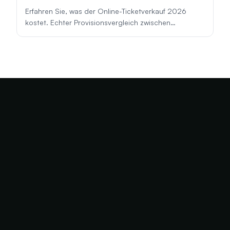
Erfahren Sie, was der Online-Ticketverkauf 2026
kostet. Echter Provisionsvergleich zwischen
Eventbrite, Ticketmaster, Dice, Fever und mehr.