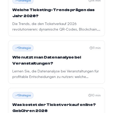
Strategie
14
min
Welche Ticketing-Trends prägen das
Jahr 2026?
Die Trends, die den Ticketverkauf 2026
revolutionieren: dynamische QR-Codes, Blockchain,
Tokenisierung, KI im Ticketing, bargeldlose Zahlungen
und intelligentes Eventmanagement.
Strategie
11
min
Wie nutzt man Datenanalyse bei
Veranstaltungen?
Lernen Sie, die Datenanalyse bei Veranstaltungen für
profitable Entscheidungen zu nutzen: welche
Kennzahlen Sie erfassen sollten, wie Sie segmentieren
und die Nachfrage prognostizieren.
Strategie
10
min
Was kostet der Ticketverkauf online?
Gebühren 2026