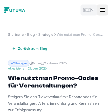
Zum Inhalt springen
🇩🇪
Startseite
Blog
Strategie
Wie nutzt man Promo-Codes
für Veranstaltungen?
Zurück zum Blog
Strategie
5
min
23. Januar 2025
Aktualisiert am
29. Juni 2026
Wie nutzt man Promo-Codes
für Veranstaltungen?
Steigern Sie den Ticketverkauf mit Rabattcodes für
Veranstaltungen. Arten, Einrichtung und Kennzahlen
zur Erfolgsmessung.