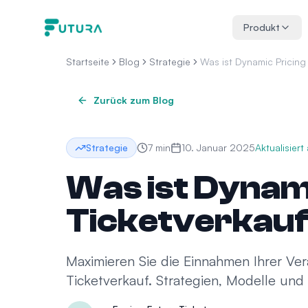
Zum Inhalt springen
Produkt
Startseite
Blog
Strategie
Was ist Dynamic Pricing 
Zurück zum Blog
Strategie
7
min
10. Januar 2025
Aktualisiert
Was ist Dynami
Ticketverkau
Maximieren Sie die Einnahmen Ihrer Ver
Ticketverkauf. Strategien, Modelle und 