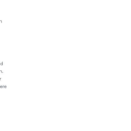
n
nd
n.
r
ere