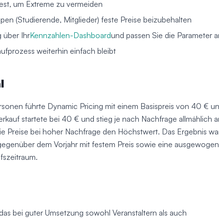
est, um Extreme zu vermeiden
en (Studierende, Mitglieder) feste Preise beizubehalten
 über Ihr
Kennzahlen-Dashboard
und passen Sie die Parameter a
aufprozess weiterhin einfach bleibt
l
ersonen führte Dynamic Pricing mit einem Basispreis von 40 € u
rkauf startete bei 40 € und stieg je nach Nachfrage allmählich a
ie Preise bei hoher Nachfrage den Höchstwert. Das Ergebnis wa
egenüber dem Vorjahr mit festem Preis sowie eine ausgewogen
fszeitraum.
, das bei guter Umsetzung sowohl Veranstaltern als auch