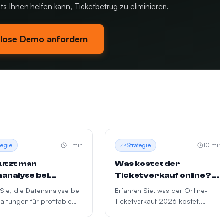
ts Ihnen helfen kann, Ticketbetrug zu eliminieren.
lose Demo anfordern
tegie
11
min
Strategie
10
mi
utzt man
Was kostet der
analyse bei
Ticketverkauf online?
nstaltungen?
Gebühren 2026
Sie, die Datenanalyse bei
Erfahren Sie, was der Online-
altungen für profitable
Ticketverkauf 2026 kostet.
eidungen zu nutzen:
Echter Provisionsvergleich