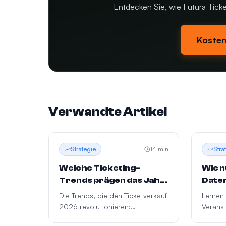
Entdecken Sie, wie Futura Ticke
Kosten
Verwandte Artikel
Strategie
14
min
Stra
Welche Ticketing-
Wie n
Trends prägen das Jahr
Daten
2026?
Vera
Die Trends, die den Ticketverkauf
Lernen 
2026 revolutionieren:
Veranst
dynamische QR-Codes,
Entsch