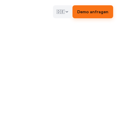
🇩🇪
Demo anfragen