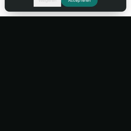
Weigeren
Accepteren
Je kassa, altijd beschikbaar
+34 634 38 24 56
hello@futuratickets.com
Valencia, España
OPLOSSINGEN
PRODUCT
Festivals
Cashless