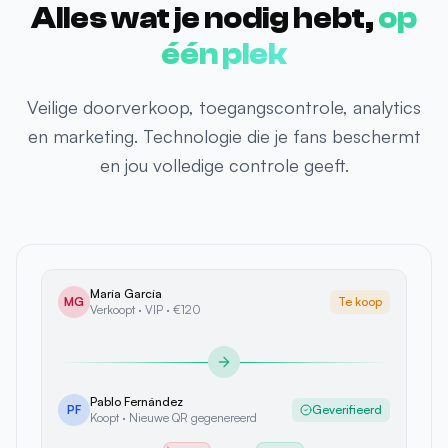
één plek
Veilige doorverkoop, toegangscontrole, analytics
en marketing. Technologie die je fans beschermt
en jou volledige controle geeft.
María García
MG
Te koop
Verkoopt · VIP · €120
Pablo Fernández
PF
Geverifieerd
Koopt · Nieuwe QR gegenereerd