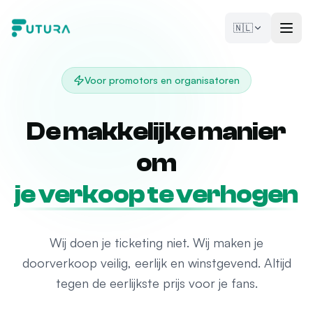
Naar de inhoud
🇳🇱
Voor promotors en organisatoren
De makkelijke manier
om
je fans te binden
Wij doen je ticketing niet. Wij maken je
doorverkoop veilig, eerlijk en winstgevend. Altijd
tegen de eerlijkste prijs voor je fans.
Neem contact op