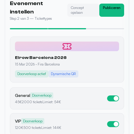
135
€
María G.
M
Kopen
VIP
·
12 min geleden
120
€
50
€
Carlos R.
C
Kopen
General
·
1u geleden
45
€
Ana P.
45
€
A
Kopen
General
·
3u geleden
Gereguleerde prijs
QR geverifieerd
Veilige betaling