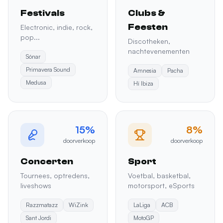
Feesten
Electronic, indie, rock,
pop...
Discotheken,
nachtevenementen
Sónar
Primavera Sound
Amnesia
Pacha
Medusa
Hï Ibiza
15%
8%
doorverkoop
doorverkoop
Concerten
Sport
Tournees, optredens,
Voetbal, basketbal,
liveshows
motorsport, eSports
Razzmatazz
WiZink
LaLiga
ACB
Sant Jordi
MotoGP