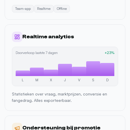
Realtime analytics
Doorverkoop laatste 7 dagen
+23%
L
M
X
J
V
S
D
Statistieken over vraag, marktprijzen, conversie en
fangedrag. Alles exporteerbaar.
Ondersteuning bij promotie
Je evenement wint aan zichtbaarheid bij het publiek van