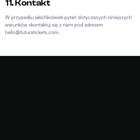
11. Kontakt
W przypadku jakichkolwiek pytań dotyczących niniejszych
warunków skontaktuj się z nami pod adresem
hello@futuratickets.com
.