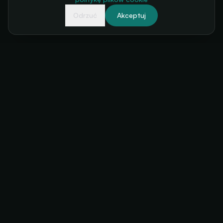
Odrzuć
Akceptuj
Twoja kasa biletowa, zawsze dostępna
+34 634 38 24 56
hello@futuratickets.com
Valencia, España
ROZWIĄZANIA
PRODUKT