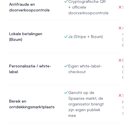
Cryptografische QR
Antifraude en
+ officiële
St
doorverkoopcontrole
doorverkoopcontrole
Afh
Lokale betalingen
de
Ja (Stripe + Bizum)
(Bizum)
(ge
Bi
Be
Personalisatie / white-
Eigen white-label-
per
label
checkout
(af
het
Gericht op de
Sp
Spaanse markt; de
Bereik en
pl
organisator brengt
ontdekkingsmarktplaats
al
zijn eigen publiek
ge
mee