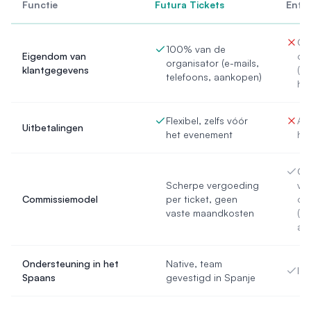
Functie
Futura Tickets
Entr
Ge
100% van de
Eigendom van
or
organisator (e-mails,
klantgegevens
(af
telefoons, aankopen)
het
Flexibel, zelfs vóór
Afh
Uitbetalingen
het evenement
het
Ge
Scherpe vergoeding
vo
Commissiemodel
per ticket, geen
or
vaste maandkosten
(d
aa
Ondersteuning in het
Native, team
In
Spaans
gevestigd in Spanje