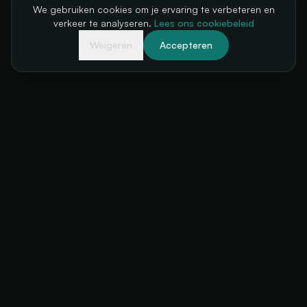
We gebruiken cookies om je ervaring te verbeteren en
verkeer te analyseren.
Lees ons cookiebeleid
Weigeren
Accepteren
Je kassa, altijd beschikbaar
+34 634 38 24 56
hello@futuratickets.com
Valencia, España