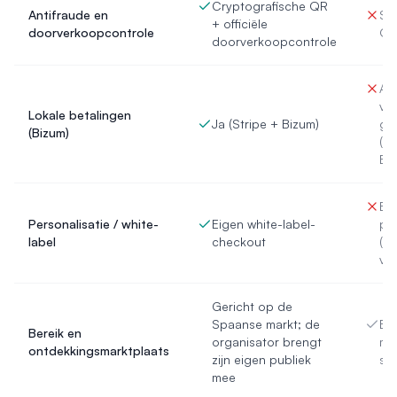
Cryptografische QR
Antifraude en
St
+ officiële
doorverkoopcontrole
Q
doorverkoopcontrole
Afh
va
Lokale betalingen
Ja (Stripe + Bizum)
ga
(Bizum)
(ge
Bi
Be
Personalisatie / white-
Eigen white-label-
per
label
checkout
(af
van
Gericht op de
Spaanse markt; de
B2
Bereik en
organisator brengt
me
ontdekkingsmarktplaats
zijn eigen publiek
sel
mee