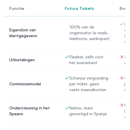
Functie
Futura Tickets
Event
Ge
100% van de
Eigendom van
or
organisator (e-mails,
klantgegevens
(af
telefoons, aankopen)
van
Flexibel, zelfs vóór
Afh
Uitbetalingen
het evenement
van
Scherpe vergoeding
Ve
Commissiemodel
per ticket, geen
per
vaste maandkosten
se
Mee
Ondersteuning in het
Native, team
(af
Spaans
gevestigd in Spanje
van