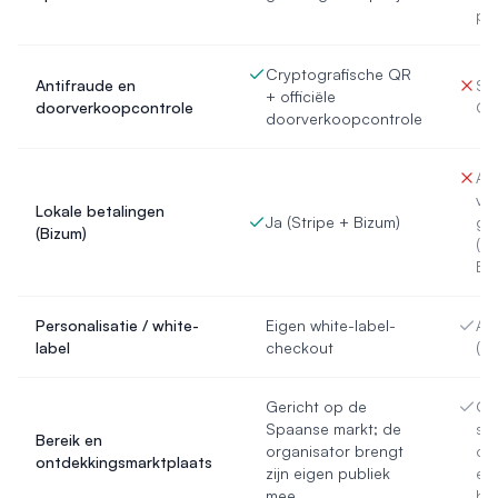
pla
Cryptografische QR
Antifraude en
St
+ officiële
doorverkoopcontrole
Q
doorverkoopcontrole
Afh
va
Lokale betalingen
Ja (Stripe + Bizum)
ga
(Bizum)
(ge
Bi
Personalisatie / white-
Eigen white-label-
Aa
label
checkout
(pe
Gericht op de
Op
Spaanse markt; de
so
Bereik en
organisator brengt
co
ontdekkingsmarktplaats
zijn eigen publiek
en 
mee
ho