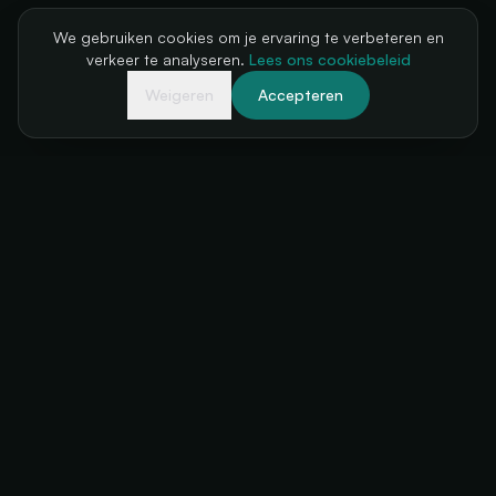
We gebruiken cookies om je ervaring te verbeteren en
verkeer te analyseren.
Lees ons cookiebeleid
Weigeren
Accepteren
Je kassa, altijd beschikbaar
+34 634 38 24 56
hello@futuratickets.com
Valencia, España