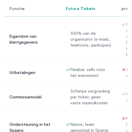
Functie
Futura Tickets
preti
Ge
de
100% van de
Eigendom van
or
organisator (e-mails,
klantgegevens
(af
telefoons, aankopen)
va
pla
Flexibel, zelfs vóór
Afh
Uitbetalingen
het evenement
van
Scherpe vergoeding
Afh
Commissiemodel
per ticket, geen
van
vaste maandkosten
Mee
Ondersteuning in het
Native, team
(af
Spaans
gevestigd in Spanje
va