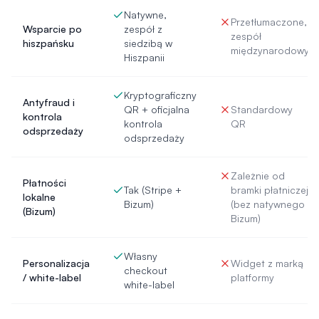
Natywne,
Przetłumaczone,
Wsparcie po
zespół z
zespół
hiszpańsku
siedzibą w
międzynarodowy
Hiszpanii
Kryptograficzny
Antyfraud i
QR + oficjalna
Standardowy
kontrola
kontrola
QR
odsprzedaży
odsprzedaży
Zależnie od
Płatności
Tak (Stripe +
bramki płatniczej
lokalne
Bizum)
(bez natywnego
(Bizum)
Bizum)
Własny
Personalizacja
Widget z marką
checkout
/ white-label
platformy
white-label