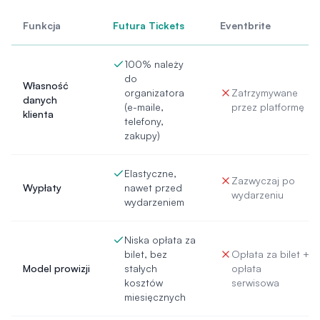
Funkcja
Futura Tickets
Eventbrite
100% należy
do
Własność
organizatora
Zatrzymywane
danych
(e-maile,
przez platformę
klienta
telefony,
zakupy)
Elastyczne,
Zazwyczaj po
Wypłaty
nawet przed
wydarzeniu
wydarzeniem
Niska opłata za
bilet, bez
Opłata za bilet +
Model prowizji
stałych
opłata
kosztów
serwisowa
miesięcznych