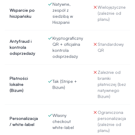
Natywne,
Wielojęzyczne
Wsparcie po
zespół z
(zależnie od
hiszpańsku
siedzibą w
planu)
Hiszpanii
Kryptograficzny
Antyfraud i
QR + oficjalna
Standardowy
kontrola
kontrola
QR
odsprzedaży
odsprzedaży
Zależnie od
Płatności
bramki
Tak (Stripe +
lokalne
płatniczej (bez
Bizum)
(Bizum)
natywnego
Bizum)
Ograniczona
Własny
Personalizacja
personalizacja
checkout
/ white-label
(zależnie od
white-label
planu)