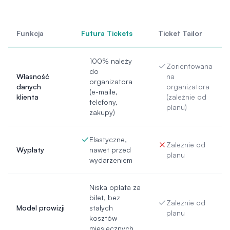
Funkcja
Futura Tickets
Ticket Tailor
100% należy
Zorientowana
do
Własność
na
organizatora
danych
organizatora
(e-maile,
klienta
(zależnie od
telefony,
planu)
zakupy)
Elastyczne,
Zależnie od
Wypłaty
nawet przed
planu
wydarzeniem
Niska opłata za
bilet, bez
Zależnie od
Model prowizji
stałych
planu
kosztów
miesięcznych