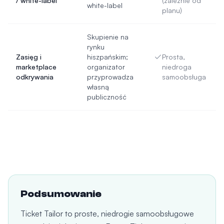
/ white-label
(zależnie od
white-label
planu)
Skupienie na
rynku
Zasięg i
hiszpańskim;
Prosta,
marketplace
organizator
niedroga
odkrywania
przyprowadza
samoobsługa
własną
publiczność
Podsumowanie
Ticket Tailor to proste, niedrogie samoobsługowe