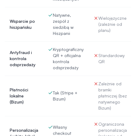
Natywne,
Wielojęzyczne
Wsparcie po
zespół z
(zależnie od
hiszpańsku
siedzibą w
planu)
Hiszpanii
Kryptograficzny
Antyfraud i
QR + oficjalna
Standardowy
kontrola
kontrola
QR
odsprzedaży
odsprzedaży
Zależnie od
Płatności
bramki
Tak (Stripe +
lokalne
płatniczej (bez
Bizum)
(Bizum)
natywnego
Bizum)
Ograniczona
Własny
Personalizacja
personalizacja
checkout