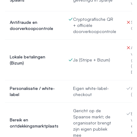
van
Cryptografische QR
Antifraude en
St
+ officiële
doorverkoopcontrole
Q
doorverkoopcontrole
Afh
va
Lokale betalingen
Ja (Stripe + Bizum)
ga
(Bizum)
(ge
Bi
Personalisatie / white-
Eigen white-label-
Aa
label
checkout
(pe
Gericht op de
Ent
Spaanse markt; de
Bereik en
voo
organisator brengt
ontdekkingsmarktplaats
en
zijn eigen publiek
ev
mee