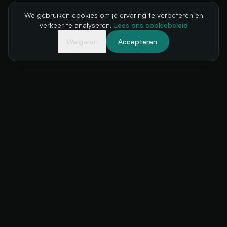
We gebruiken cookies om je ervaring te verbeteren en
verkeer te analyseren.
Lees ons cookiebeleid
Weigeren
Accepteren
Je kassa, altijd beschikbaar
+34 634 38 24 56
hello@futuratickets.com
Valencia, España