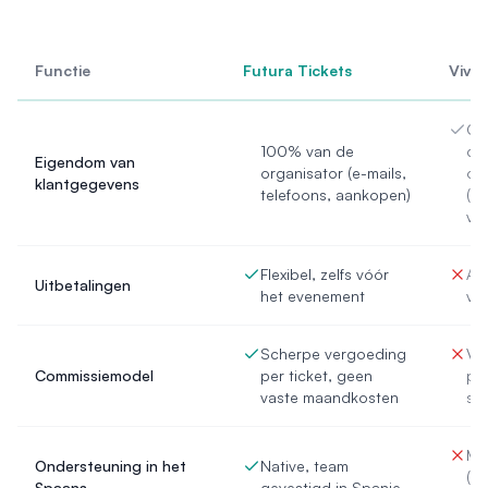
Functie
Futura Tickets
Vivat
Ge
100% van de
de
Eigendom van
organisator (e-mails,
or
klantgegevens
telefoons, aankopen)
(af
van
Flexibel, zelfs vóór
Afh
Uitbetalingen
het evenement
van
Scherpe vergoeding
Ve
Commissiemodel
per ticket, geen
per
vaste maandkosten
se
Mee
Ondersteuning in het
Native, team
(af
Spaans
gevestigd in Spanje