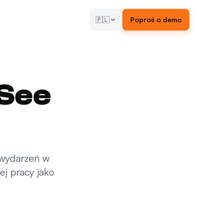
🇵🇱
Poproś o demo
 See
 wydarzeń w
ej pracy jako