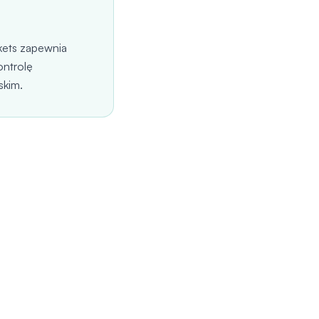
ckets zapewnia
ontrolę
skim.