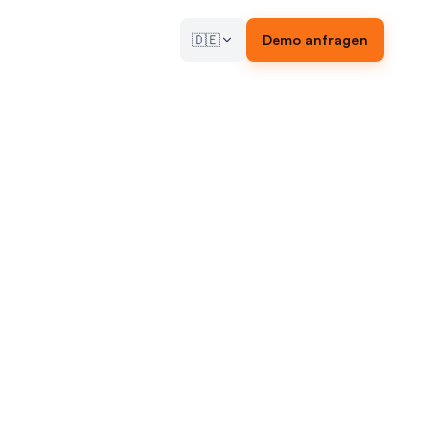
🇩🇪
Demo anfragen