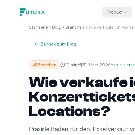
Zum Inhalt springen
Produkt
Startseite
Blog
Branchen
Wie verkaufe ich Konzert
Zurück zum Blog
Branchen
10
min
31. März 2026
Aktualisiert
Wie verkaufe 
Konzerttickets
Locations?
Praxisleitfaden für den Ticketverkauf v