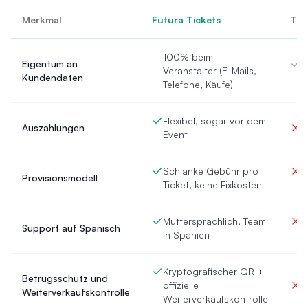
Merkmal
Futura Tickets
Tixl
100% beim
Eigentum an
V
Veranstalter (E-Mails,
Kundendaten
(
Telefone, Käufe)
Flexibel, sogar vor dem
Auszahlungen
J
Event
Schlanke Gebühr pro
G
Provisionsmodell
Ticket, keine Fixkosten
S
Muttersprachlich, Team
M
Support auf Spanisch
in Spanien
n
Kryptografischer QR +
Betrugsschutz und
offizielle
S
Weiterverkaufskontrolle
Weiterverkaufskontrolle