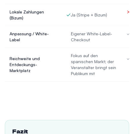
Lokale Zahlungen
J
Ja (Stripe + Bizum)
(Bizum)
(
Anpassung / White-
Eigener White-Label-
A
Label
Checkout
P
Fokus auf den
Reichweite und
E
spanischen Markt; der
Entdeckungs-
u
Veranstalter bringt sein
Marktplatz
G
Publikum mit
Fazit