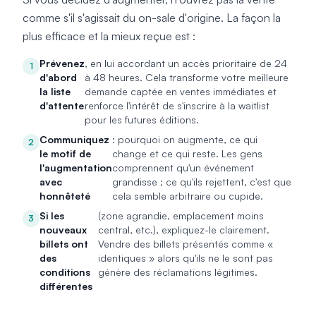
comme s'il s'agissait du on-sale d'origine. La façon la
plus efficace et la mieux reçue est :
Prévenez
, en lui accordant un accès prioritaire de 24
1
d'abord
à 48 heures. Cela transforme votre meilleure
la liste
demande captée en ventes immédiates et
d'attente
renforce l'intérêt de s'inscrire à la waitlist
pour les futures éditions.
Communiquez
: pourquoi on augmente, ce qui
2
le motif de
change et ce qui reste. Les gens
l'augmentation
comprennent qu'un événement
avec
grandisse ; ce qu'ils rejettent, c'est que
honnêteté
cela semble arbitraire ou cupide.
Si les
(zone agrandie, emplacement moins
3
nouveaux
central, etc.), expliquez-le clairement.
billets ont
Vendre des billets présentés comme «
des
identiques » alors qu'ils ne le sont pas
conditions
génère des réclamations légitimes.
différentes