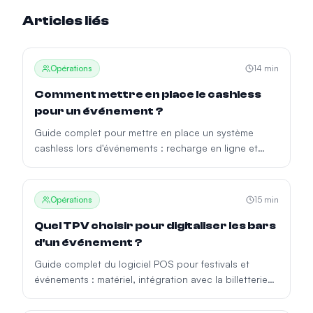
Articles liés
Opérations
14
min
Comment mettre en place le cashless
pour un événement ?
Guide complet pour mettre en place un système
cashless lors d'événements : recharge en ligne et
physique, remboursement du solde, réconciliation
financière et erreurs fréquentes.
Opérations
15
min
Quel TPV choisir pour digitaliser les bars
d'un événement ?
Guide complet du logiciel POS pour festivals et
événements : matériel, intégration avec la billetterie
et le cashless, autonomie hors ligne et comment
choisir le bon système.