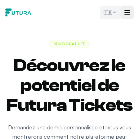
Aller au contenu
🇫🇷
DÉMO GRATUITE
Découvrez le
potentiel de
Futura Tickets
Demandez une démo personnalisée et nous vous
montrerons comment notre plateforme peut