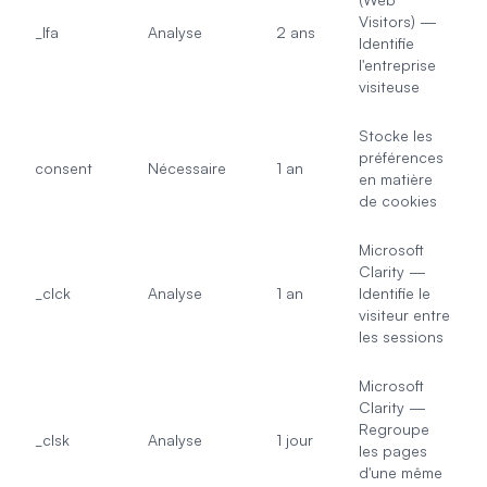
Visitors) —
_lfa
Analyse
2 ans
Identifie
l'entreprise
visiteuse
Stocke les
préférences
consent
Nécessaire
1 an
en matière
de cookies
Microsoft
Clarity —
_clck
Analyse
1 an
Identifie le
visiteur entre
les sessions
Microsoft
Clarity —
Regroupe
_clsk
Analyse
1 jour
les pages
d'une même