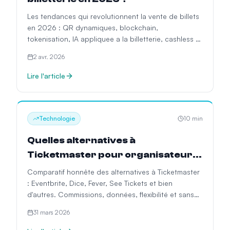
Les tendances qui revolutionnent la vente de billets
en 2026 : QR dynamiques, blockchain,
tokenisation, IA appliquee a la billetterie, cashless et
gestion d'evenements intelligente.
2 avr. 2026
Lire l'article
Technologie
10
min
Quelles alternatives à
Ticketmaster pour organisateurs
?
Comparatif honnête des alternatives à Ticketmaster
: Eventbrite, Dice, Fever, See Tickets et bien
d'autres. Commissions, données, flexibilité et sans
contrats d'exclusivité.
31 mars 2026