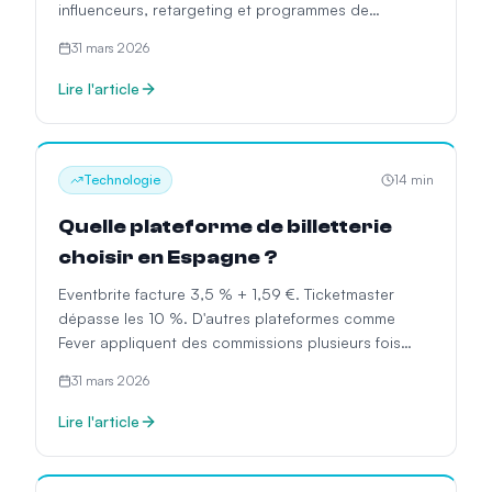
influenceurs, retargeting et programmes de
parrainage avec des données réelles.
31 mars 2026
Lire l'article
Technologie
14
min
Quelle plateforme de billetterie
choisir en Espagne ?
Eventbrite facture 3,5 % + 1,59 €. Ticketmaster
dépasse les 10 %. D'autres plateformes comme
Fever appliquent des commissions plusieurs fois
supérieures à celles du secteur. Nous analysons les
31 mars 2026
6 plateformes de billetterie les plus utilisées en
Espagne pour que vous choisissiez sur la base de
Lire l'article
données concrètes, et non par habitude.