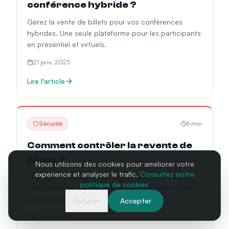
conférence hybride ?
Gérez la vente de billets pour vos conférences
hybrides. Une seule plateforme pour les participants
en présentiel et virtuels.
21 janv. 2025
Lire l'article
Sécurité
6
min
Comment contrôler la revente de
billets ?
Nous utilisons des cookies pour améliorer votre
expérience et analyser le trafic.
Consultez notre
Stratégies pour gérer la revente de billets en ligne
politique de cookies
sans l'interdire, en protégeant les acheteurs et en
maximisant les revenus de l'événement.
Refuser
Accepter
20 janv. 2025