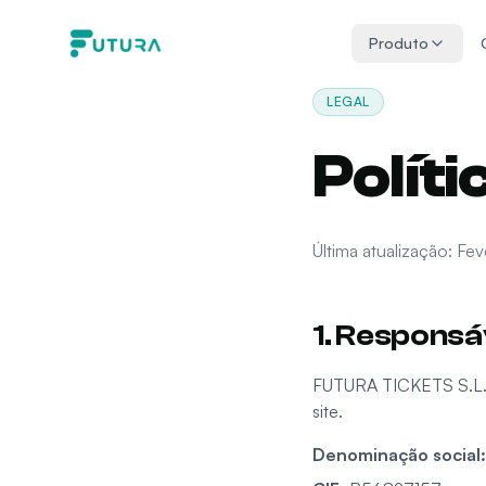
Pular para o conteúdo
Produto
LEGAL
Polít
Última atualização: Fe
1. Responsá
FUTURA TICKETS S.L
site.
Denominação social
: