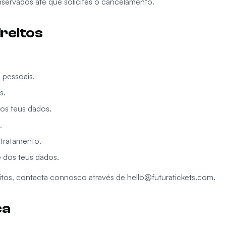
nservados até que solicites o cancelamento.
ireitos
 pessoais.
s.
dos teus dados.
.
o tratamento.
de dos teus dados.
eitos, contacta connosco através de
hello@futuratickets.com
.
ça