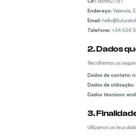
CIF
:
B56827157
Endereço
:
Valencia, 
Email
:
hello@futurati
Telefone
:
+34 634 3
2. Dados q
Recolhemos os seguint
Dados de contato: n
Dados de utilização:
Dados técnicos: ende
3. Finalida
Utilizamos os teus dad