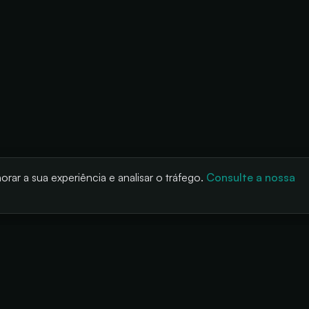
rar a sua experiência e analisar o tráfego.
Consulte a nossa
LUÇÕES
PRODUTO
EMPRESA
ivais
Cashless
Sobre nós