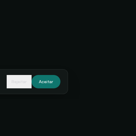
Rejeitar
Aceitar
RECURSOS
NEWSLETTER
Receba novidades
Centro de ajuda