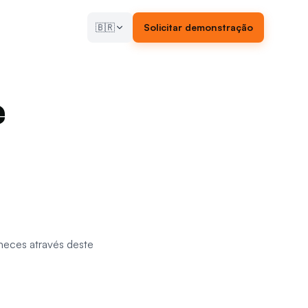
🇧🇷
Solicitar demonstração
e
neces através deste