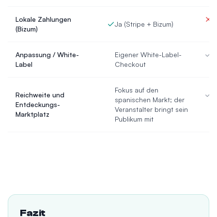
Lokale Zahlungen
J
Ja (Stripe + Bizum)
(Bizum)
(
Anpassung / White-
Eigener White-Label-
A
Label
Checkout
P
Fokus auf den
Reichweite und
O
spanischen Markt; der
Entdeckungs-
K
Veranstalter bringt sein
Marktplatz
S
Publikum mit
Fazit