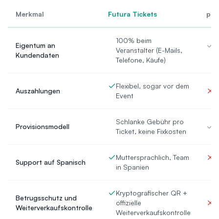
Merkmal
Futura Tickets
pret
100% beim
Eigentum an
V
Veranstalter (E-Mails,
Kundendaten
(
Telefone, Käufe)
Flexibel, sogar vor dem
Auszahlungen
J
Event
Schlanke Gebühr pro
Provisionsmodell
J
Ticket, keine Fixkosten
Muttersprachlich, Team
M
Support auf Spanisch
in Spanien
n
Kryptografischer QR +
Betrugsschutz und
offizielle
S
Weiterverkaufskontrolle
Weiterverkaufskontrolle