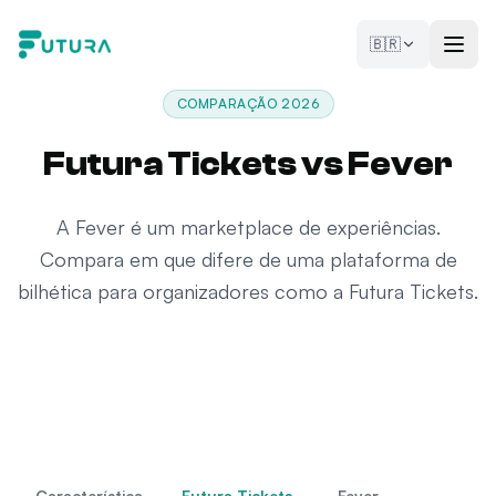
Pular para o conteúdo
🇧🇷
COMPARAÇÃO 2026
Futura Tickets vs Fever
A Fever é um marketplace de experiências.
Compara em que difere de uma plataforma de
bilhética para organizadores como a Futura Tickets.
Característica
Futura Tickets
Fever