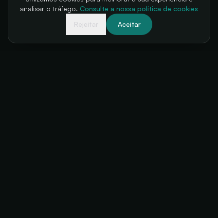
analisar o tráfego.
Consulte a nossa política de cookies
Rejeitar
Aceitar
A sua bilheteria, sempre disponível
+34 634 38 24 56
hello@futuratickets.com
Valencia, España
SOLUÇÕES
PRODUTO