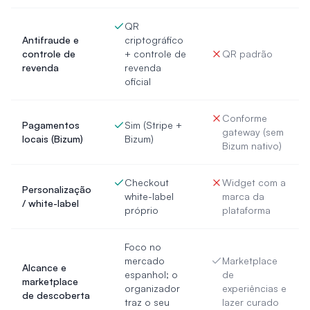
QR
Antifraude e
criptográfico
controle de
+ controle de
QR padrão
revenda
revenda
oficial
Conforme
Pagamentos
Sim (Stripe +
gateway (sem
locais (Bizum)
Bizum)
Bizum nativo)
Checkout
Widget com a
Personalização
white-label
marca da
/ white-label
próprio
plataforma
Foco no
mercado
Marketplace
Alcance e
espanhol; o
de
marketplace
organizador
experiências e
de descoberta
traz o seu
lazer curado