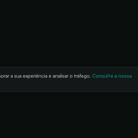
rar a sua experiência e analisar o tráfego.
Consulte a nossa
LUÇÕES
PRODUTO
EMPRESA
ivais
Cashless
Sobre nós