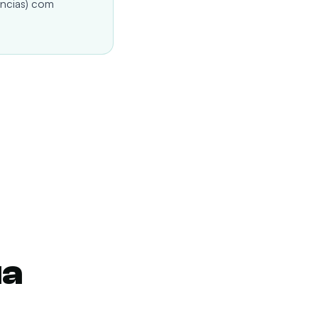
rências) com
ua