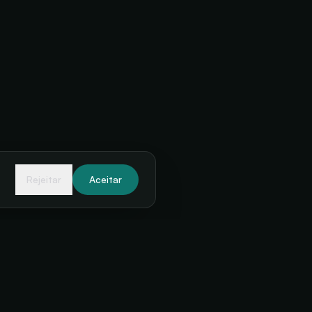
Rejeitar
Aceitar
RECURSOS
NEWSLETTER
Receba novidades
Centro de ajuda
sobre bilheteria e