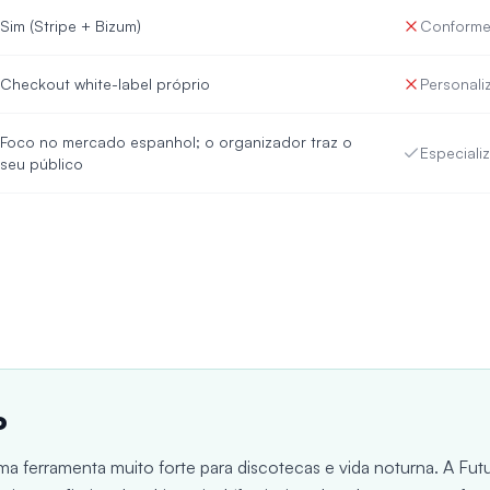
Sim (Stripe + Bizum)
Conforme 
Checkout white-label próprio
Personali
Foco no mercado espanhol; o organizador traz o
Especiali
seu público
o
a ferramenta muito forte para discotecas e vida noturna. A Fut