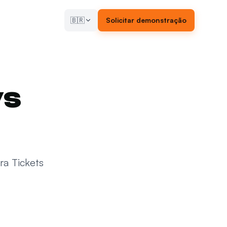
🇧🇷
Solicitar demonstração
vs
ra Tickets