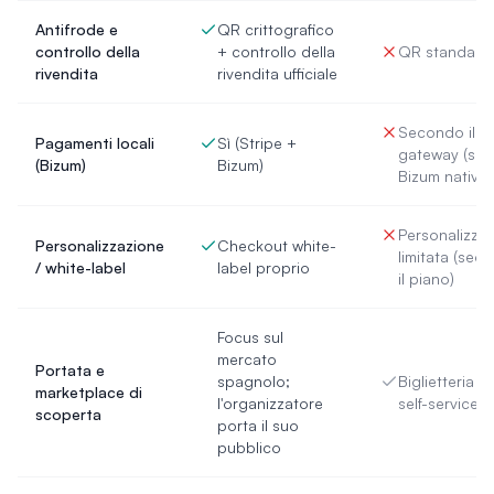
Antifrode e
QR crittografico
controllo della
+ controllo della
QR standard
rivendita
rivendita ufficiale
Secondo il
Pagamenti locali
Sì (Stripe +
gateway (sen
(Bizum)
Bizum)
Bizum nativo)
Personalizza
Personalizzazione
Checkout white-
limitata (sec
/ white-label
label proprio
il piano)
Focus sul
mercato
Portata e
spagnolo;
Biglietteria 
marketplace di
l'organizzatore
self-service
scoperta
porta il suo
pubblico