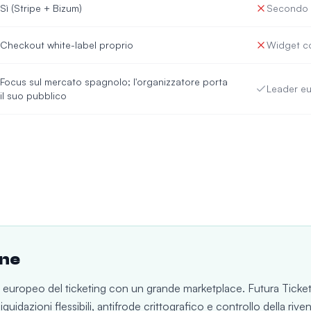
Sì (Stripe + Bizum)
Secondo i
Checkout white-label proprio
Widget co
Focus sul mercato spagnolo; l'organizzatore porta
Leader e
il suo pubblico
one
r europeo del ticketing con un grande marketplace. Futura Ticket
liquidazioni flessibili, antifrode crittografico e controllo della riven