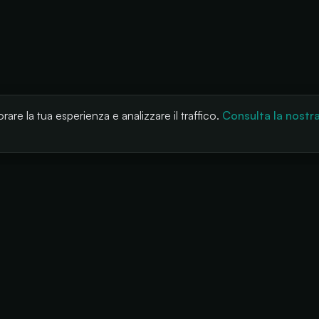
rare la tua esperienza e analizzare il traffico.
Consulta la nostr
LUZIONI
PRODOTTO
AZIENDA
ival
Cashless
Chi siamo
 e sale
POS
Blog
certi
Rivendita controllata
Lavora con noi