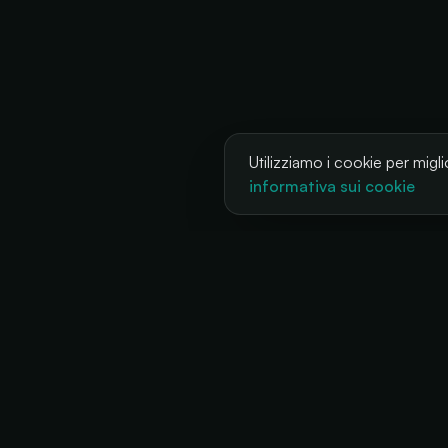
Utilizziamo i cookie per miglio
informativa sui cookie
SO
Fest
La tua biglietteria, sempre disponibile
Club
+34 634 38 24 56
Con