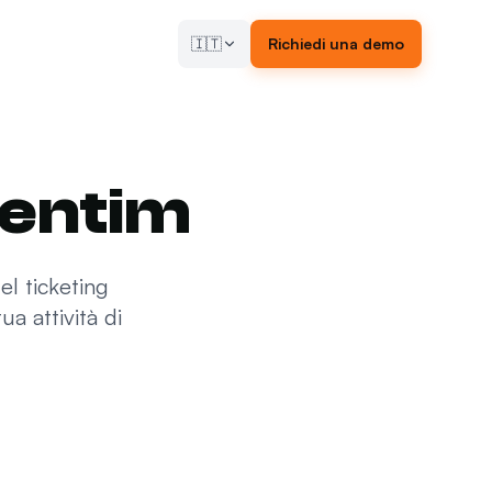
🇮🇹
Richiedi una demo
ventim
el ticketing
a attività di