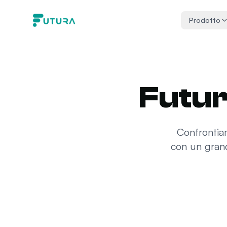
Vai al contenuto
Prodotto
Futur
Confrontiam
con un grand