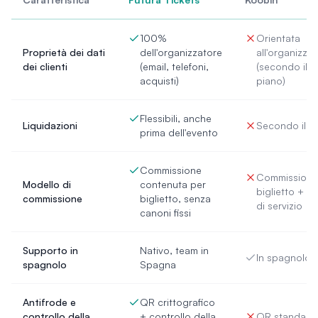
100%
Orientata
Proprietà dei dati
dell'organizzatore
all'organizza
dei clienti
(email, telefoni,
(secondo il
acquisti)
piano)
Flessibili, anche
Liquidazioni
Secondo il p
prima dell'evento
Commissione
Commissione
Modello di
contenuta per
biglietto + c
commissione
biglietto, senza
di servizio
canoni fissi
Supporto in
Nativo, team in
In spagnolo
spagnolo
Spagna
Antifrode e
QR crittografico
controllo della
+ controllo della
QR standard