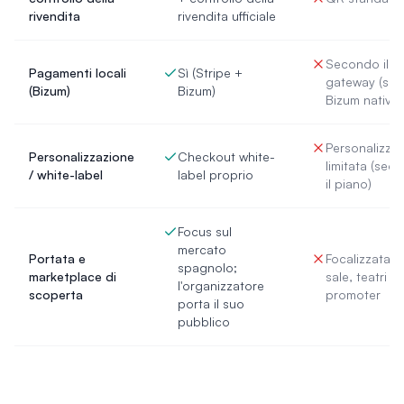
rivendita
rivendita ufficiale
Secondo il
Pagamenti locali
Sì (Stripe +
gateway (sen
(Bizum)
Bizum)
Bizum nativo)
Personalizza
Personalizzazione
Checkout white-
limitata (sec
/ white-label
label proprio
il piano)
Focus sul
mercato
Portata e
Focalizzata s
spagnolo;
marketplace di
sale, teatri e
l'organizzatore
scoperta
promoter
porta il suo
pubblico