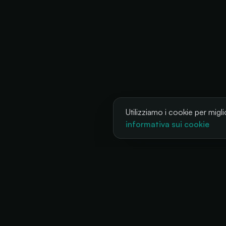
Utilizziamo i cookie per miglio
informativa sui cookie
SO
Fest
La tua biglietteria, sempre disponibile
Club