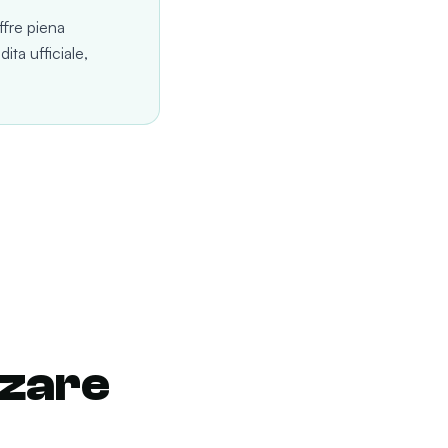
ffre piena
dita ufficiale,
zzare