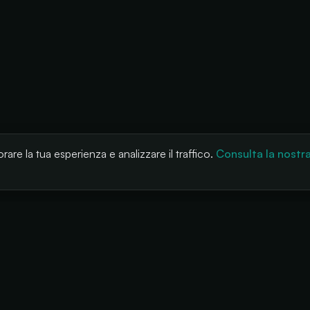
rare la tua esperienza e analizzare il traffico.
Consulta la nostr
LUZIONI
PRODOTTO
AZIENDA
ival
Cashless
Chi siamo
 e sale
POS
Blog