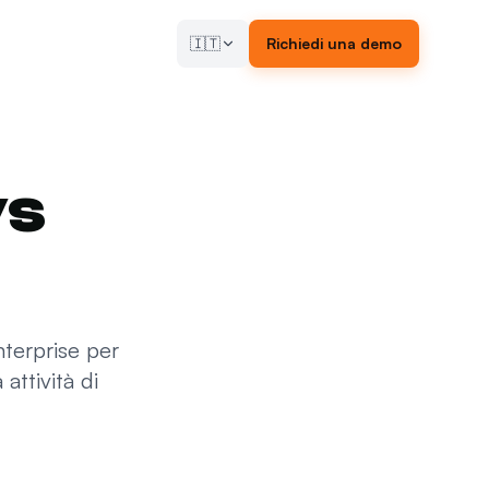
🇮🇹
Richiedi una demo
vs
nterprise per
attività di