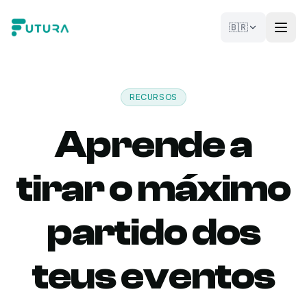
Pular para o conteúdo
🇧🇷
RECURSOS
Aprende a
tirar o máximo
partido dos
teus eventos