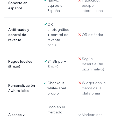
Nativo,
Traducido,
Soporte en
equipo en
equipo
español
España
internacional
QR
Antifraude y
criptográfico
control de
+ control de
QR estándar
reventa
reventa
oficial
Según
Pagos locales
Sí (Stripe +
pasarela (sin
(Bizum)
Bizum)
Bizum nativo)
Checkout
Widget con la
Personalización
white-label
marca de la
/ white-label
propio
plataforma
Foco en el
mercado
Alcance y
Marketplace