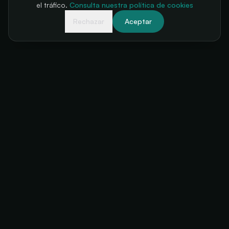
el tráfico.
Consulta nuestra política de cookies
Rechazar
Aceptar
Tu taquilla, siempre disponible
+34 634 38 24 56
hello@futuratickets.com
Valencia, España
SOLUCIONES
PRODUCTO