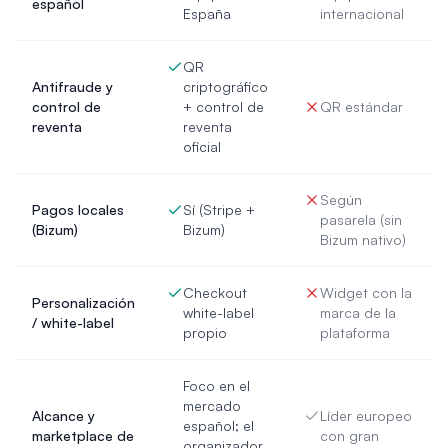
español
España
internacional
QR
Antifraude y
criptográfico
control de
+ control de
QR estándar
reventa
reventa
oficial
Según
Pagos locales
Sí (Stripe +
pasarela (sin
(Bizum)
Bizum)
Bizum nativo)
Checkout
Widget con la
Personalización
white-label
marca de la
/ white-label
propio
plataforma
Foco en el
mercado
Alcance y
Líder europeo
español; el
marketplace de
con gran
organizador