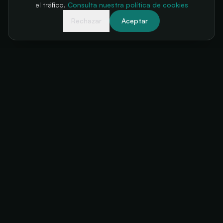
el tráfico.
Consulta nuestra política de cookies
Rechazar
Aceptar
Tu taquilla, siempre disponible
+34 634 38 24 56
hello@futuratickets.com
Valencia, España
SOLUCIONES
PRODUCTO