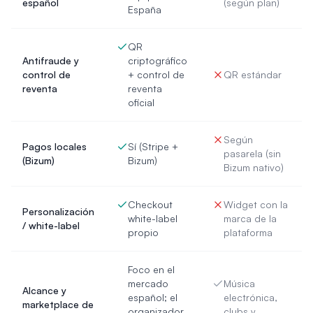
español
(según plan)
España
QR
Antifraude y
criptográfico
control de
+ control de
QR estándar
reventa
reventa
oficial
Según
Pagos locales
Sí (Stripe +
pasarela (sin
(Bizum)
Bizum)
Bizum nativo)
Checkout
Widget con la
Personalización
white-label
marca de la
/ white-label
propio
plataforma
Foco en el
mercado
Música
Alcance y
español; el
electrónica,
marketplace de
organizador
clubs y