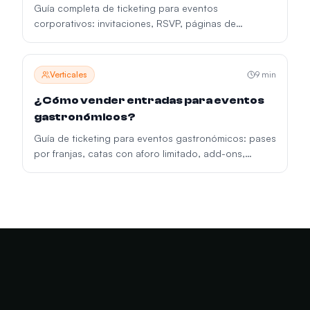
Guía completa de ticketing para eventos
corporativos: invitaciones, RSVP, páginas de
registro, badges, sesiones paralelas y ROI post-
evento.
Verticales
9
min
¿Cómo vender entradas para eventos
gastronómicos?
Guía de ticketing para eventos gastronómicos: pases
por franjas, catas con aforo limitado, add-ons,
verificación de edad y experiencias VIP.