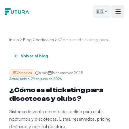
Saltar al contenido
🇪🇸
Inicio
Blog
Verticales
¿Cómo es el ticketing para
discotecas y clubs?
Volver al blog
Verticales
6
min
16 de enero de 2025
Actualizado el
29 de junio de 2026
¿Cómo es el ticketing para
discotecas y clubs?
Sistema de venta de entradas online para clubs
nocturnos y discotecas. Listas, reservados, pricing
dinámico y control de aforo.