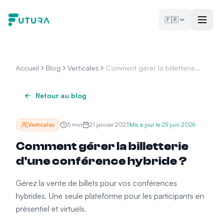
Aller au contenu
🇫🇷
Accueil
Blog
Verticales
Comment gérer la billetterie
d'une conférence hybride ?
Retour au blog
Verticales
5
min
21 janvier 2025
Mis à jour le
29 juin 2026
Comment gérer la billetterie
d'une conférence hybride ?
Gérez la vente de billets pour vos conférences
hybrides. Une seule plateforme pour les participants en
présentiel et virtuels.