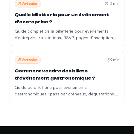
Verticales
10
min
Quelle billetterie pour un événement
d'entreprise ?
Guide complet de la billetterie pour événements
d'entreprise : invitations, RSVP, pages d'inscription,
badges, sessions parallèles et ROI après l'événement.
Verticales
9
min
Comment vendre des billets
d'événement gastronomique ?
Guide de billetterie pour événements
gastronomiques : pass par créneaux, dégustations à
jauge limitée, add-ons, vérification de l'âge et
expériences VIP.