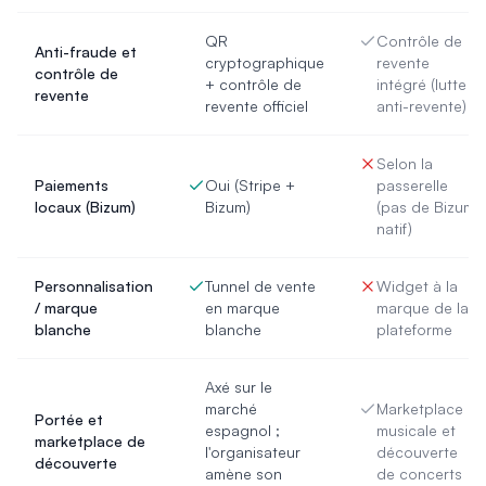
QR
Contrôle de
Anti-fraude et
cryptographique
revente
contrôle de
+ contrôle de
intégré (lutte
revente
revente officiel
anti-revente)
Selon la
Paiements
Oui (Stripe +
passerelle
locaux (Bizum)
Bizum)
(pas de Bizum
natif)
Personnalisation
Tunnel de vente
Widget à la
/ marque
en marque
marque de la
blanche
blanche
plateforme
Axé sur le
marché
Marketplace
Portée et
espagnol ;
musicale et
marketplace de
l'organisateur
découverte
découverte
amène son
de concerts