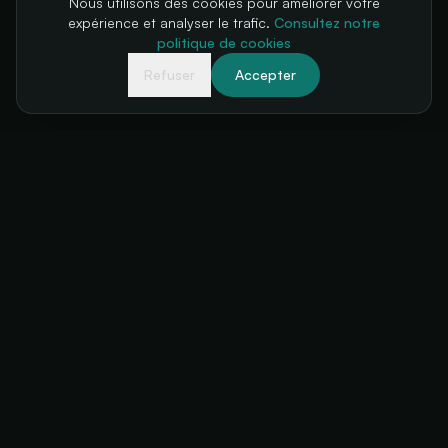
Nous utilisons des cookies pour améliorer votre
expérience et analyser le trafic.
Consultez notre
politique de cookies
Refuser
Accepter
Votre billetterie, toujours disponible
+34 634 38 24 56
hello@futuratickets.com
Valencia, España