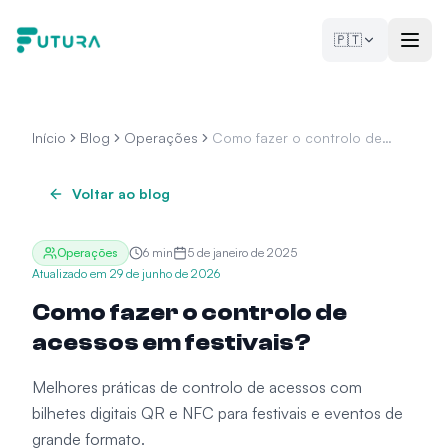
Saltar para o conteúdo
🇵🇹
Início
Blog
Operações
Como fazer o controlo de
acessos em festivais?
Voltar ao blog
Operações
6
min
5 de janeiro de 2025
Atualizado em
29 de junho de 2026
Como fazer o controlo de
acessos em festivais?
Melhores práticas de controlo de acessos com
bilhetes digitais QR e NFC para festivais e eventos de
grande formato.