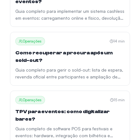
eventos?
Guia completo para implementar um sistema cashless
em eventos: carregamento online e físico, devolução
de saldo, reconciliação financeira e erros comuns.
Operações
14
min
Como recuperar a procura após um
sold-out?
Guia completo para gerir o sold-out: lista de espera,
revenda oficial entre participantes e ampliação de
lotação. Mecânicas que recuperam até 15% da
procura perdida.
Operações
15
min
TPV para eventos: como digitalizar
bares?
Guia completo de software POS para festivais e
eventos: hardware, integração com bilhética e