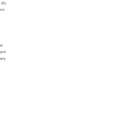
 diz
uem
ue
erir
ara