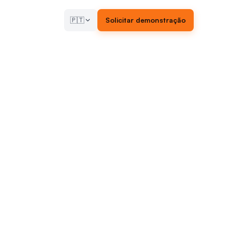
🇵🇹
Solicitar demonstração