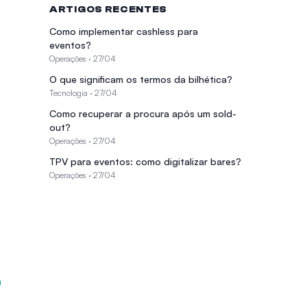
ARTIGOS RECENTES
Como implementar cashless para
eventos?
Operações
·
27/04
O que significam os termos da bilhética?
Tecnologia
·
27/04
Como recuperar a procura após um sold-
out?
Operações
·
27/04
TPV para eventos: como digitalizar bares?
Operações
·
27/04
m