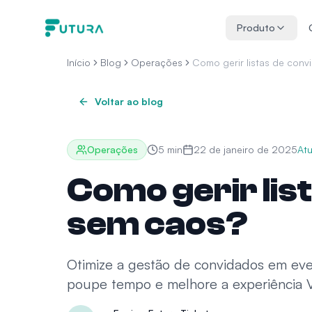
Saltar para o conteúdo
Produto
Início
Blog
Operações
Como gerir listas de con
Voltar ao blog
Operações
5
min
22 de janeiro de 2025
At
Como gerir lis
sem caos?
Otimize a gestão de convidados em even
poupe tempo e melhore a experiência V