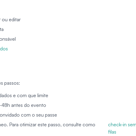
 ou editar
ta
onsável
ados
es passos:
dados e com que limite
24-48h antes do evento
convidado com o seu passe
âneo. Para otimizar este passo, consulte como
check-in se
filas