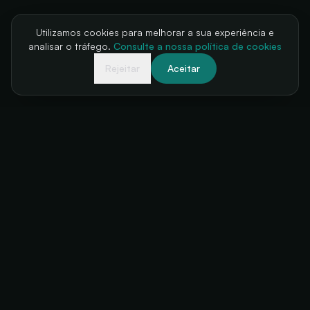
Utilizamos cookies para melhorar a sua experiência e
analisar o tráfego.
Consulte a nossa política de cookies
Rejeitar
Aceitar
A sua bilheteira, sempre disponível
+34 634 38 24 56
hello@futuratickets.com
Valencia, España