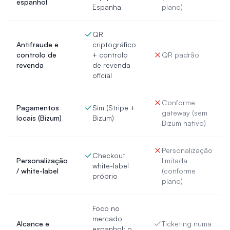
espanhol
Espanha
plano)
QR
Antifraude e
criptográfico
controlo de
+ controlo
QR padrão
revenda
de revenda
oficial
Conforme
Pagamentos
Sim (Stripe +
gateway (sem
locais (Bizum)
Bizum)
Bizum nativo)
Personalização
Checkout
Personalização
limitada
white-label
/ white-label
(conforme
próprio
plano)
Foco no
mercado
Alcance e
Ticketing numa
espanhol; o