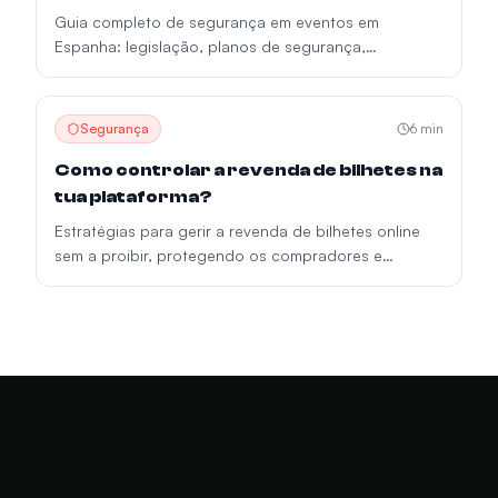
Guia completo de segurança em eventos em
Espanha: legislação, planos de segurança,
protocolos de emergência e gestão de lotação para
promotores.
Segurança
6
min
Como controlar a revenda de bilhetes na
tua plataforma?
Estratégias para gerir a revenda de bilhetes online
sem a proibir, protegendo os compradores e
maximizando as receitas do evento.