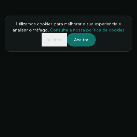
Utilizamos cookies para melhorar a sua experiência e
analisar o tráfego.
Consulte a nossa política de cookies
Rejeitar
Aceitar
A sua bilheteira, sempre disponível
+34 634 38 24 56
hello@futuratickets.com