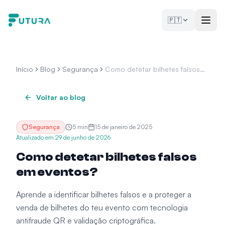
Saltar para o conteúdo
🇵🇹
Início
Blog
Segurança
Como detetar bilhetes falsos
em eventos?
Voltar ao blog
Segurança
5
min
15 de janeiro de 2025
Atualizado em
29 de junho de 2026
Como detetar bilhetes falsos
em eventos?
Aprende a identificar bilhetes falsos e a proteger a
venda de bilhetes do teu evento com tecnologia
antifraude QR e validação criptográfica.